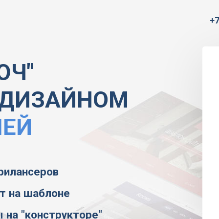
+7
ЮЧ"
 ДИЗАЙНОМ
ЛЕЙ
рилансеров
йт на шаблоне
 на "конструкторе"