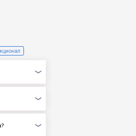
кционал
а?